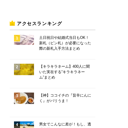
アクセスランキング
土日祝日や結婚式当日もOK！
新札（ピン札）が必要になった
際の新札入手方法まとめ
【キラキラネーム】400人に聞
いた実在する“キラキラネー
ム”まとめ
【神】ココイチの『旨辛にんに
く』がバリうま！
男女でこんなに差が！もし、透