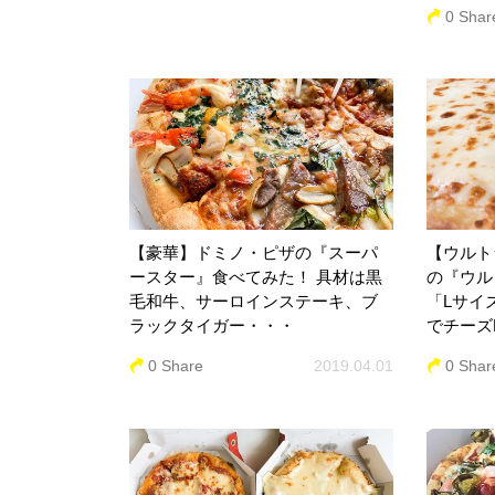
0 Shar
【豪華】ドミノ・ピザの『スーパ
【ウルト
ースター』食べてみた！ 具材は黒
の『ウル
毛和牛、サーロインステーキ、ブ
「Lサイ
ラックタイガー・・・
でチーズ
0 Share
2019.04.01
0 Shar