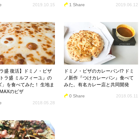
e
2019.10.15
1 Share
2019.06.12
ラ盛 復活】ドミノ・ピザ
ドミノ・ピザのカレーパン!? ドミ
トラ盛 ミルフィーユ』の
ノ新作『つけカレーパン』食べて
ズ」を食べてみた！ 生地ま
みた。有名カレー店と共同開発
MAXのピザ
0 Share
2018.05.11
e
2018.05.28