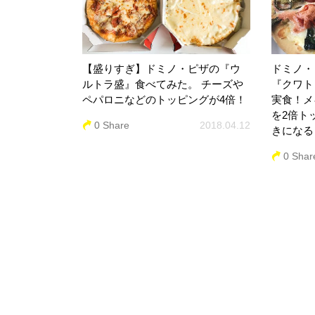
【盛りすぎ】ドミノ・ピザの『ウ
ドミノ・
ルトラ盛』食べてみた。 チーズや
『クワト
ペパロニなどのトッピングが4倍！
実食！メ
を2倍ト
0 Share
2018.04.12
きになる
0 Shar