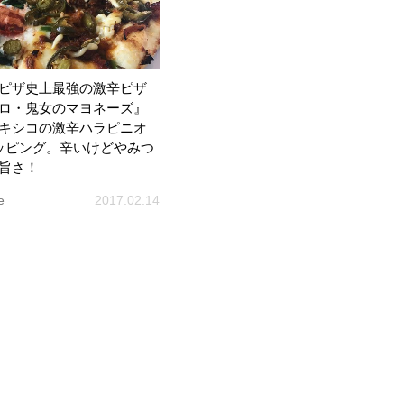
ピザ史上最強の激辛ピザ
ロ・鬼女のマヨネーズ』
キシコの激辛ハラピニオ
ッピング。辛いけどやみつ
旨さ！
e
2017.02.14