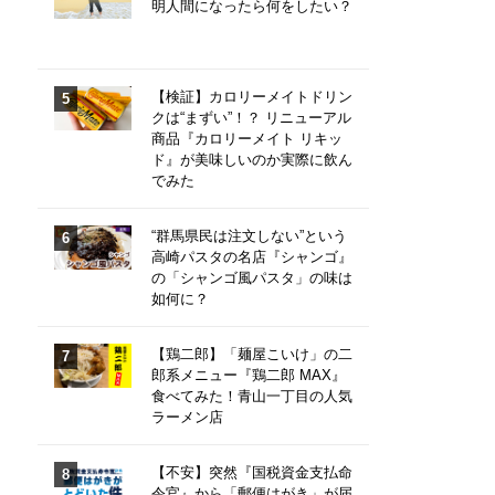
明人間になったら何をしたい？
【検証】カロリーメイトドリン
クは“まずい”！？ リニューアル
商品『カロリーメイト リキッ
ド』が美味しいのか実際に飲ん
でみた
“群馬県民は注文しない”という
高崎パスタの名店『シャンゴ』
の「シャンゴ風パスタ」の味は
如何に？
【鶏二郎】「麺屋こいけ」の二
郎系メニュー『鶏二郎 MAX』
食べてみた！青山一丁目の人気
ラーメン店
【不安】突然『国税資金支払命
令官』から「郵便はがき」が届