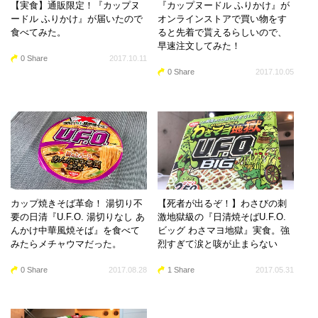
【実食】通販限定！『カップヌ
『カップヌードル ふりかけ』が
ードル ふりかけ』が届いたので
オンラインストアで買い物をす
食べてみた。
ると先着で貰えるらしいので、
早速注文してみた！
0 Share
2017.10.11
0 Share
2017.10.05
カップ焼きそば革命！ 湯切り不
【死者が出るぞ！】わさびの刺
要の日清『U.F.O. 湯切りなし あ
激地獄級の『日清焼そばU.F.O.
んかけ中華風焼そば』を食べて
ビッグ わさマヨ地獄』実食。強
みたらメチャウマだった。
烈すぎて涙と咳が止まらない
0 Share
2017.08.28
1 Share
2017.05.31