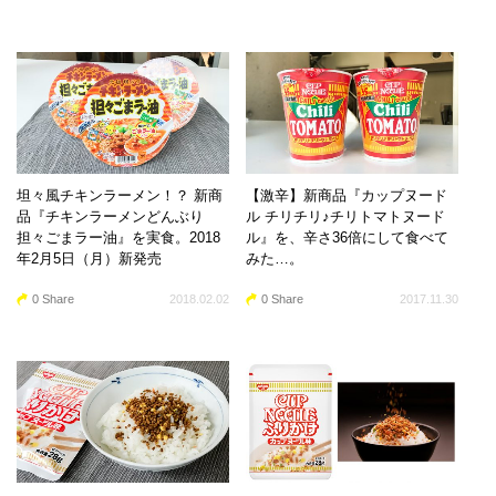
坦々風チキンラーメン！？ 新商
【激辛】新商品『カップヌード
品『チキンラーメンどんぶり
ル チリチリ♪チリトマトヌード
担々ごまラー油』を実食。2018
ル』を、辛さ36倍にして食べて
年2月5日（月）新発売
みた…。
0 Share
2018.02.02
0 Share
2017.11.30