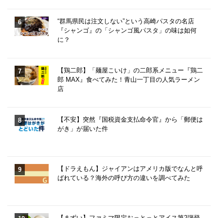
“群馬県民は注文しない”という高崎パスタの名店
『シャンゴ』の「シャンゴ風パスタ」の味は如何
に？
【鶏二郎】「麺屋こいけ」の二郎系メニュー『鶏二
郎 MAX』食べてみた！青山一丁目の人気ラーメン
店
【不安】突然『国税資金支払命令官』から「郵便は
がき」が届いた件
【ドラえもん】ジャイアンはアメリカ版でなんと呼
ばれている？海外の呼び方の違いを調べてみた
【まずい】ファミマ限定おっとっとアイス第2弾登