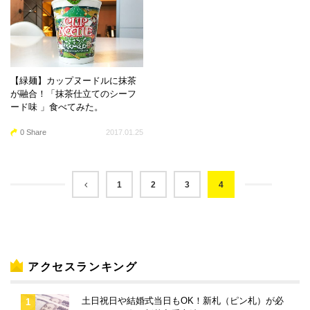
【緑麺】カップヌードルに抹茶
が融合！「抹茶仕立てのシーフ
ード味 」食べてみた。
0 Share
2017.01.25
1
2
3
4
アクセスランキング
土日祝日や結婚式当日もOK！新札（ピン札）が必