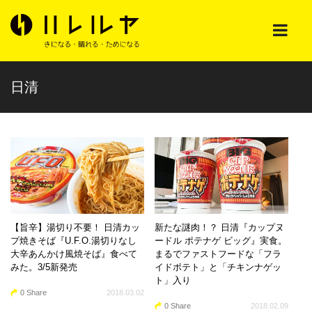
日清
【旨辛】湯切り不要！ 日清カッ
新たな謎肉！？ 日清『カップヌ
プ焼きそば『U.F.O.湯切りなし
ードル ポテナゲ ビッグ』実食。
大辛あんかけ風焼そば』食べて
まるでファストフードな「フラ
みた。3/5新発売
イドポテト」と「チキンナゲッ
ト」入り
0 Share
2018.03.02
0 Share
2018.02.09