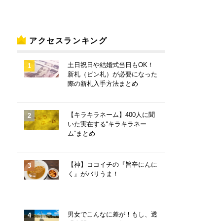
アクセスランキング
土日祝日や結婚式当日もOK！
新札（ピン札）が必要になった
際の新札入手方法まとめ
【キラキラネーム】400人に聞
いた実在する“キラキラネー
ム”まとめ
【神】ココイチの『旨辛にんに
く』がバリうま！
男女でこんなに差が！もし、透