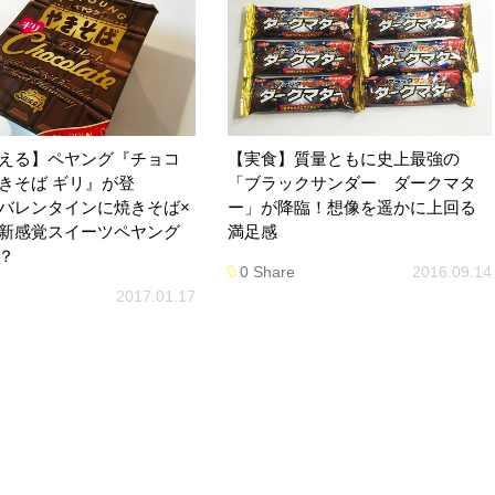
える】ペヤング『チョコ
【実食】質量ともに史上最強の
きそば ギリ』が登
「ブラックサンダー ダークマタ
バレンタインに焼きそば×
ー」が降臨！想像を遥かに上回る
新感覚スイーツペヤング
満足感
？
0 Share
2016.09.14
2017.01.17