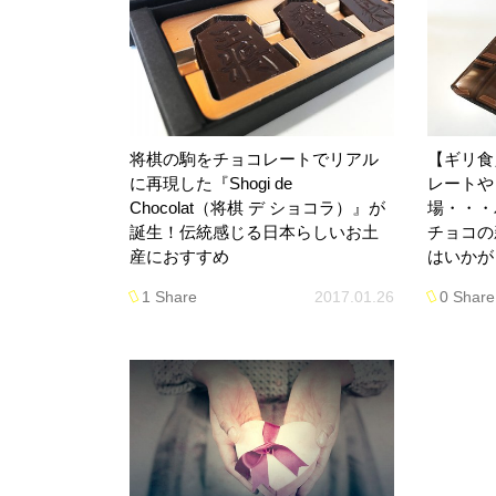
将棋の駒をチョコレートでリアル
【ギリ食
に再現した『Shogi de
レートや
Chocolat（将棋 デ ショコラ）』が
場・・・
誕生！伝統感じる日本らしいお土
チョコの
産におすすめ
はいかが
1 Share
2017.01.26
0 Share