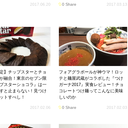
2017.06.20
0 Share
2017.03.13
定】チップスターとチョ
フォアグラボールが神ウマ！ロッ
が融合！東京のセブン限
テと麺屋武蔵がコラボした『つけ
プスターショコラ』は一
ガーナ2017』実食レビュー！チョ
すと止まらない！見つけ
コレートつけ麺ってこんなに美味
ットすべし！
しいのか
2017.02.06
0 Share
2017.02.03