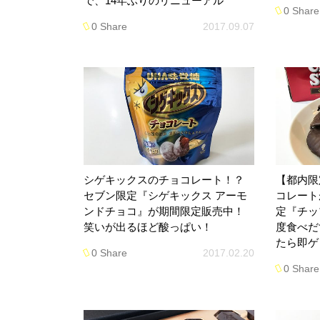
で、14年ぶりのリニューアル
0 Share
0 Share
2017.09.07
シゲキックスのチョコレート！？
【都内限
セブン限定『シゲキックス アーモ
コレート
ンドチョコ』が期間限定販売中！
定『チッ
笑いが出るほど酸っぱい！
度食べだ
たら即ゲ
0 Share
2017.02.20
0 Share