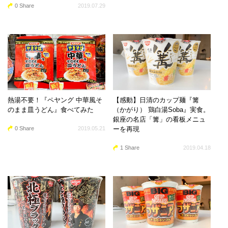
0 Share
2019.07.29
熱湯不要！『ペヤング 中華風そ
【感動】日清のカップ麺『篝
のまま皿うどん』食べてみた
（かがり） 鶏白湯Soba』実食。
銀座の名店「篝」の看板メニュ
0 Share
2019.05.21
ーを再現
1 Share
2019.04.18