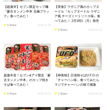
【超激辛】セブン限定カップ麺
【実食】ラザニア風のカップヌ
『蒙古タンメン中本 北極ブラッ
ードル『カップヌードル ラザニ
ク』食べてみた！
ア風 チーズミートソース味』食
べてみた！ 2月18日（月）発売
0 Share
2019.02.25
0 Share
2019.02.12
超激辛旨！セブン&アイ限定「蒙
【神美味】日清焼そばU.F.O.の
古タンメン中本」のカップ焼き
「チャーハン味」食べてみたら
そば食べてみた！
マジでチャーハンの味で感激
0 Share
2018.10.22
1 Share
2018.09.13