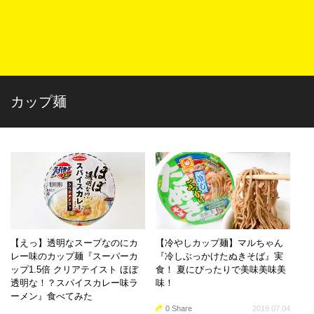
カップ麺
【えっ】透明なスープなのにカ
【冷やしカップ麺】マルちゃん
レー味のカップ麺『スーパーカ
『冷しぶっかけたぬきそば』実
ップ1.5倍 クリアテイスト ほぼ
食！ 夏にぴったりで美味美味美
透明な！？スパイスカレー味ラ
味！
ーメン』食べてみた
0 Share
2019.07.04