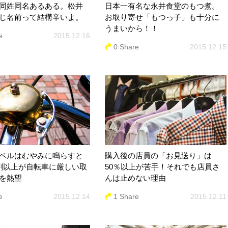
同姓同名あるある。松井
日本一有名な永井食堂のもつ煮。
じ名前って結構辛いよ。
お取り寄せ「もつっ子」も十分に
うまいから！！
e
2015.12.16
0 Share
2015.12.15
ベルはむやみに鳴らすと
購入後の店員の「お見送り」は
割以上が自転車に厳しい取
50％以上が苦手！それでも店員さ
を熱望
んは止めない理由
e
2015.12.14
1 Share
2015.12.11