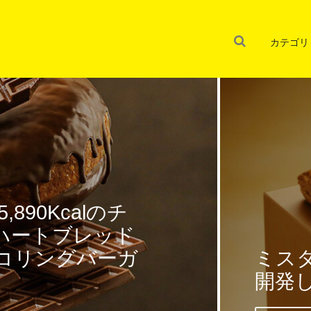
カテゴリ
すべ
バ」と初の共同
るベ
ヤに2