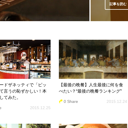
記事を読む
ードザネッティで「ピッ
【最後の晩餐】人生最後に何を食
て言うの恥ずかしい！本
べたい？“最後の晩餐ランキング”
してみた。
0 Share
2015.12.24
e
2015.12.25