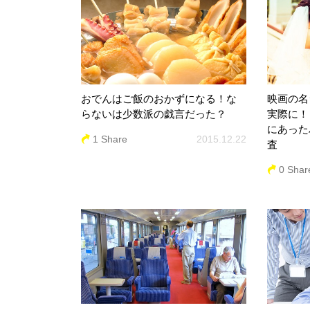
おでんはご飯のおかずになる！な
映画の名
らないは少数派の戯言だった？
実際に！
にあった
1 Share
2015.12.22
査
0 Shar