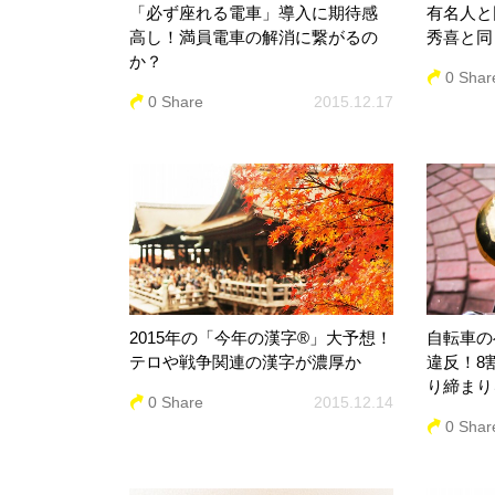
「必ず座れる電車」導入に期待感
有名人と
高し！満員電車の解消に繋がるの
秀喜と同
か？
0 Shar
0 Share
2015.12.17
2015年の「今年の漢字®」大予想！
自転車の
テロや戦争関連の漢字が濃厚か
違反！8
り締まり
0 Share
2015.12.14
0 Shar