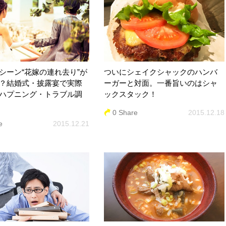
シーン“花嫁の連れ去り”が
ついにシェイクシャックのハンバ
？結婚式・披露宴で実際
ーガーと対面。一番旨いのはシャ
ハプニング・トラブル調
ックスタック！
0 Share
2015.12.18
e
2015.12.21