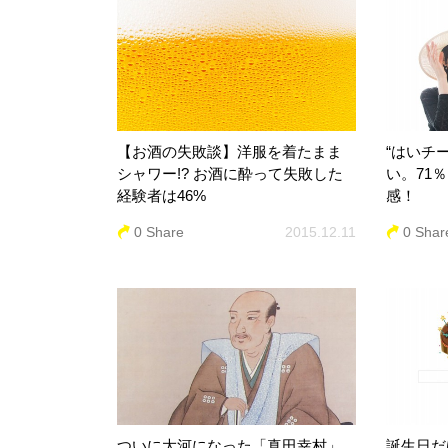
【お酒の失敗談】洋服を着たまま
“はいチ
シャワー!? お酒に酔って失敗した
い。71
経験者は46%
感！
0 Share
2015.12.11
0 Shar
ついに大河になった「真田幸村」
誕生日だ