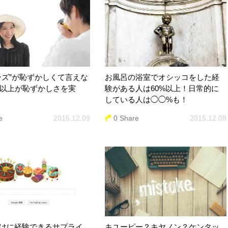
ーズ”が恥ずかしくて言えな
お風呂の浴室でオシッコをした経
％以上が恥ずかしさを実
験がある人は60%以上！日常的に
している人は◯◯%も！
e
2015.12.09
0 Share
2015.12.08
けに経験できるサプライ
キユーピー？キヤノン？ケンタッ