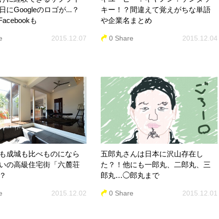
にGoogleのロゴが...？
キー！？間違えて覚えがちな単語
やFacebookも
や企業名まとめ
e
2015.12.07
0 Share
2015.12.04
も成城も比べものになら
五郎丸さんは日本に沢山存在し
いの高級住宅街「六麓荘
た？！他にも一郎丸、二郎丸、三
？
郎丸…◯郎丸まで
e
2015.12.02
0 Share
2015.12.01