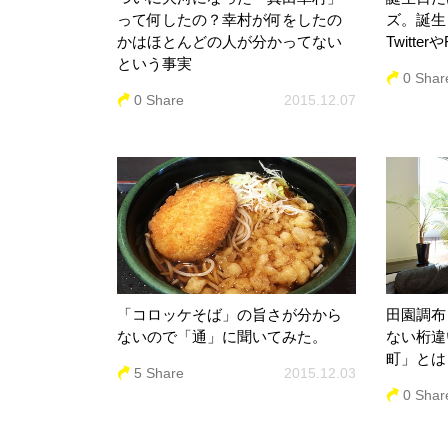
って何したの？幸村が何をしたの
ズ。誕生日
かはほとんどの人が分かってない
Twitter
という事実
0 Shar
0 Share
2015.12.07
「コロッケそば」の旨さが分から
田園調布
ないので「通」に聞いてみた。
ない桁違
町」とは
5 Share
2015.12.03
0 Shar