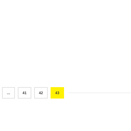
…
41
42
43